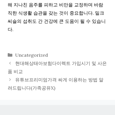
해 지나친 음주를 피하고 비만을 교정하며 바람
직한 식생활 습관을 갖는 것이 중요합니다. 밀크
씨슬의 섭취도 간 건강에 큰 도움이 될 수 있습니
다.
카
Uncategorized
테
현대해상태아보험다이렉트 가입시기 및 사은
고
품 비교
리
유튜브프리미엄가격 싸게 이용하는 방법 알
려드립니다(가족공유X)