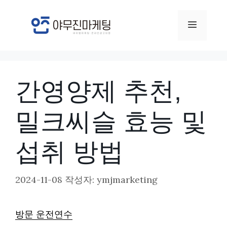
컨
텐
메
츠
뉴
로
건
간영양제 추천,
너
뛰
밀크씨슬 효능 및
기
섭취 방법
2024-11-08
작성자:
ymjmarketing
방문 운전연수