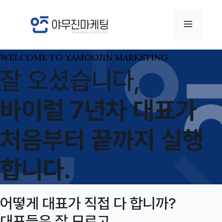
컨
텐
메
츠
뉴
로
WELCOME TO YAMOOJIN MARKETING
건
잘 오셨습니다,
너
바이럴 7년차 대표가
뛰
기
처음부터 끝까지 실행
합니다.
어떻게 대표가 직접 다 합니까?
대표들은 잘 모르고