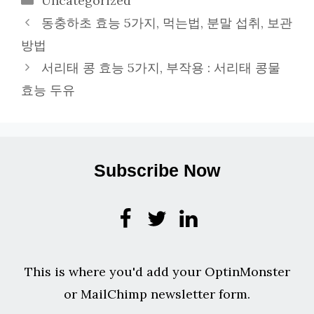
Uncategorized
테
동충하초 효능 5가지, 먹는법, 분말 섭취, 보관
고
방법
리
서리태 콩 효능 5가지, 부작용 : 서리태 콩물
효능 두유
Subscribe Now
This is where you'd add your OptinMonster
or MailChimp newsletter form.