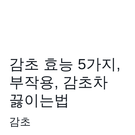
감초 효능 5가지,
부작용, 감초차
끓이는법
감초