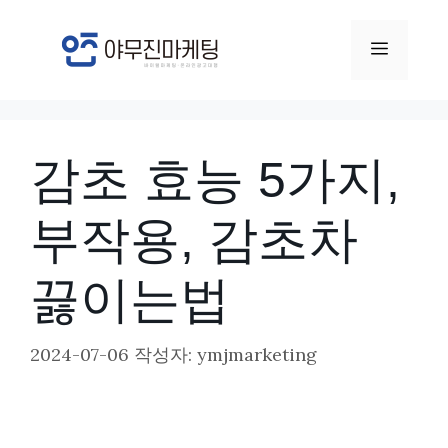
컨
텐
메
츠
뉴
로
건
감초 효능 5가지,
너
뛰
부작용, 감초차
기
끓이는법
2024-07-06
작성자:
ymjmarketing