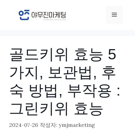
컨
텐
메
츠
뉴
로
건
골드키위 효능 5
너
뛰
가지, 보관법, 후
기
숙 방법, 부작용 :
그린키위 효능
2024-07-26
작성자:
ymjmarketing