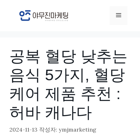
컨
텐
메
츠
뉴
로
건
공복 혈당 낮추는
너
뛰
음식 5가지, 혈당
기
케어 제품 추천 :
허바 캐나다
2024-11-13
작성자:
ymjmarketing