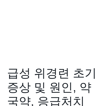
급성 위경련 초기
증상 및 원인, 약
국약, 응급처치