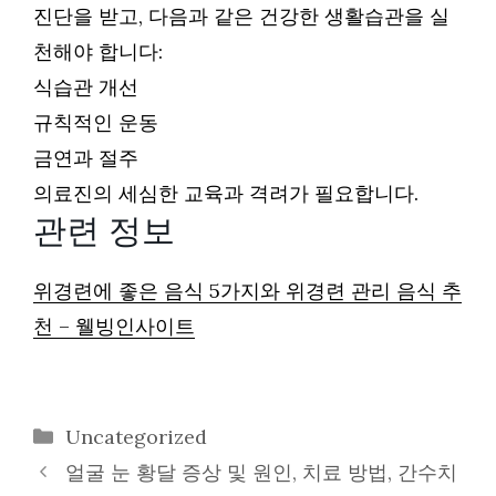
진단을 받고, 다음과 같은 건강한 생활습관을 실
천해야 합니다:
식습관 개선
규칙적인 운동
금연과 절주
의료진의 세심한 교육과 격려가 필요합니다.
관련 정보
위경련에 좋은 음식 5가지와 위경련 관리 음식 추
천 – 웰빙인사이트
카
Uncategorized
테
얼굴 눈 황달 증상 및 원인, 치료 방법, 간수치
고