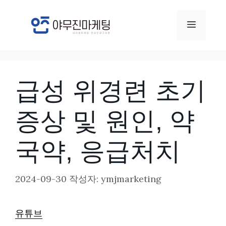
컨
텐
메
츠
뉴
로
건
급성 위경련 초기
너
뛰
증상 및 원인, 약
기
국약, 응급처치
2024-09-30
작성자:
ymjmarketing
유튜브