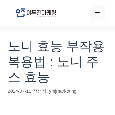
컨
텐
메
츠
로
뉴
건
너
노니 효능 부작용
뛰
기
복용법 : 노니 주
스 효능
2024-07-11
작성자:
ymjmarketing