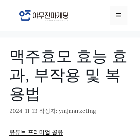
컨
텐
메
츠
뉴
로
건
맥주효모 효능 효
너
뛰
과, 부작용 및 복
기
용법
2024-11-13
작성자:
ymjmarketing
유튜브 프리미엄 공유