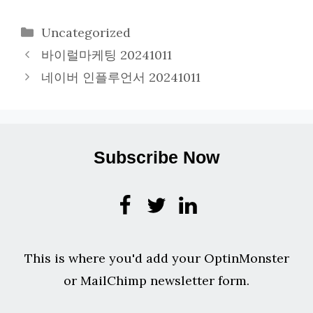
카
Uncategorized
테
바이럴마케팅 20241011
고
네이버 인플루언서 20241011
리
Subscribe Now
This is where you'd add your OptinMonster
or MailChimp newsletter form.