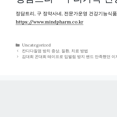
정담트리, 구 정약사네, 전문가운영 건강기능식
https://www.mindpharm.co.kr
카
Uncategorized
테
칸디다질염 방치 증상, 질환, 치료 방법
고
김대희 꼰대희 테이프로 입벌림 방지 밴드 만족했던 이
리