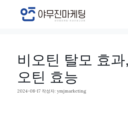
컨
텐
츠
로
건
너
비오틴 탈모 효과,
뛰
기
오틴 효능
2024-08-17
작성자:
ymjmarketing