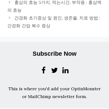
테
홍삼의 효능 5가지, 먹는시간, 부작용 : 홍삼액
고
의 효능
리
간경화 초기증상 및 원인, 생존율, 치료 방법 :
간경화 간암 복수 증상
Subscribe Now
This is where you'd add your OptinMonster
or MailChimp newsletter form.