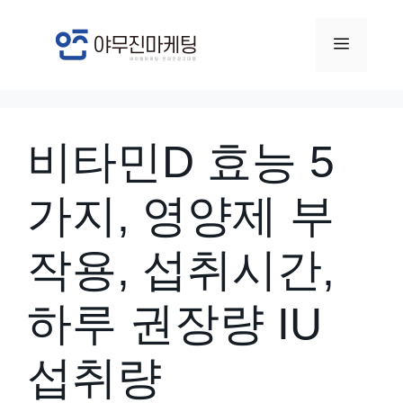
컨
텐
메
츠
뉴
로
건
비타민D 효능 5
너
뛰
가지, 영양제 부
기
작용, 섭취시간,
하루 권장량 IU
섭취량