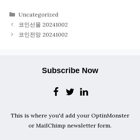
카
Uncategorized
테
코인선물 20241002
고
코인전망 20241002
리
Subscribe Now
This is where you'd add your OptinMonster
or MailChimp newsletter form.