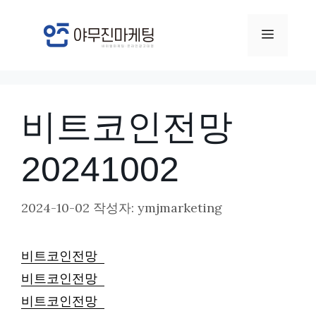
컨
텐
메
츠
뉴
로
건
비트코인전망
너
뛰
20241002
기
2024-10-02
작성자:
ymjmarketing
비트코인전망
비트코인전망
비트코인전망