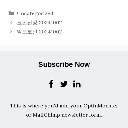
카
Uncategorized
테
코인전망 20241002
고
알트코인 20241002
리
Subscribe Now
This is where you'd add your OptinMonster
or MailChimp newsletter form.