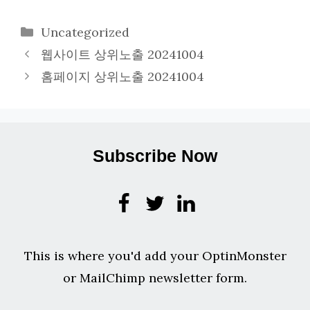
카
Uncategorized
테
웹사이트 상위노출 20241004
고
홈페이지 상위노출 20241004
리
Subscribe Now
This is where you'd add your OptinMonster
or MailChimp newsletter form.