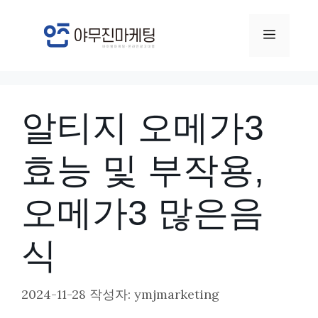
컨
텐
메
츠
뉴
로
건
알티지 오메가3
너
뛰
효능 및 부작용,
기
오메가3 많은음
식
2024-11-28
작성자:
ymjmarketing