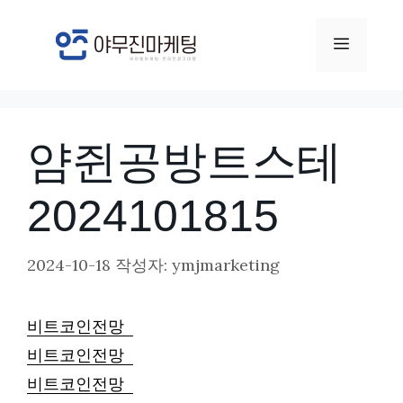
컨
텐
메
츠
뉴
로
건
얌쥔공방트스테
너
뛰
2024101815
기
2024-10-18
작성자:
ymjmarketing
비트코인전망
비트코인전망
비트코인전망