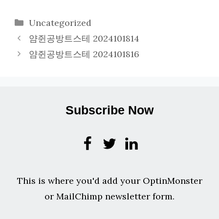
카
Uncategorized
테
얌쥔공방트스테 2024101814
고
얌쥔공방트스테 2024101816
리
Subscribe Now
This is where you'd add your OptinMonster
or MailChimp newsletter form.