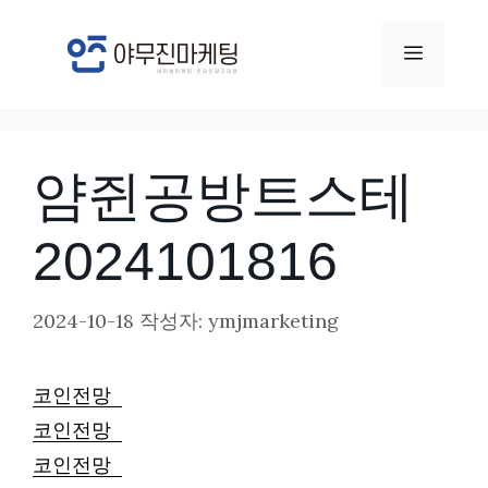
컨
텐
메
츠
뉴
로
건
얌쥔공방트스테
너
뛰
2024101816
기
2024-10-18
작성자:
ymjmarketing
코인전망
코인전망
코인전망