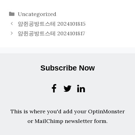
카
Uncategorized
테
얌쥔공방트스테 2024101815
고
얌쥔공방트스테 2024101817
리
Subscribe Now
This is where you'd add your OptinMonster
or MailChimp newsletter form.