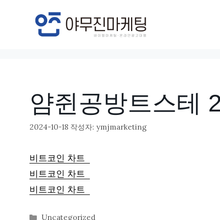
컨
텐
츠
로
건
너
얌쥔공방트스테 20
뛰
기
2024-10-18
작성자:
ymjmarketing
비트코인 차트
비트코인 차트
비트코인 차트
카
Uncategorized