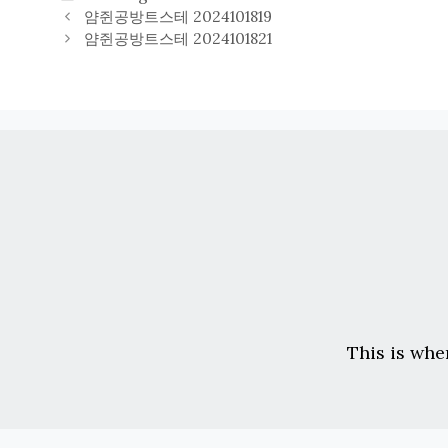
테
얌쥔공방트스테 2024101819
고
얌쥔공방트스테 2024101821
리
This is whe