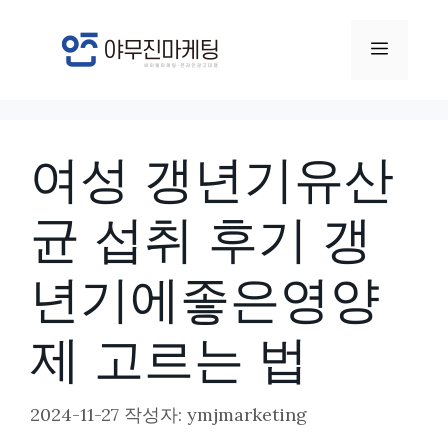
컨
텐
메
츠
뉴
로
건
여성 갱년기유산
너
뛰
균 섭취 후기 갱
기
년기에좋은영양
제 고르는 법
2024-11-27
작성자:
ymjmarketing