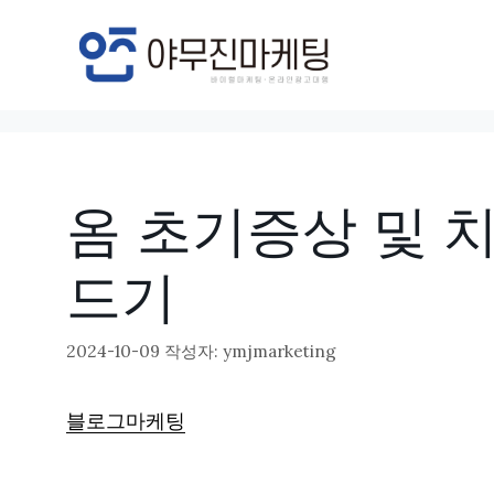
컨
텐
츠
로
건
너
옴 초기증상 및 치
뛰
기
드기
2024-10-09
작성자:
ymjmarketing
블로그마케팅