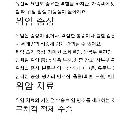
유전적 요인도 중요한 역할을 하지만, 가족력이 
할 때 위암 발생 가능성이 높아지죠.
위암 증상
위암은 증상이 없거나, 격심한 통증이나 출혈 같
나 위궤양과 비슷해 쉽게 간과될 수 있어요.
위암 초기 증상: 경미한 소화불량, 상복부 불편감
진행된 위암 증상: 식욕 부진, 체중 감소, 상복부 
위치별 증상: 분문부 암 – 삼키기 어려움, 유문부 
심각한 증상: 덩어리 만져짐, 출혈(흑변, 토혈), 빈
위암 치료
위암 치료의 기본은 수술로 암 병소를 제거하는 
근치적 절제 수술