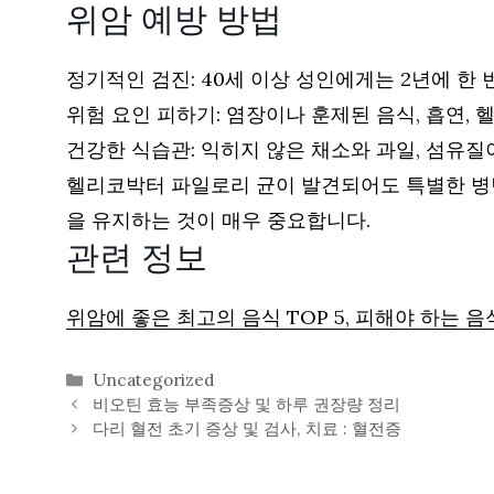
위암 예방 방법
정기적인 검진: 40세 이상 성인에게는 2년에 한
위험 요인 피하기: 염장이나 훈제된 음식, 흡연,
건강한 식습관: 익히지 않은 채소와 과일, 섬유질
헬리코박터 파일로리 균이 발견되어도 특별한 병변
을 유지하는 것이 매우 중요합니다.
관련 정보
위암에 좋은 최고의 음식 TOP 5, 피해야 하는 
카
Uncategorized
테
비오틴 효능 부족증상 및 하루 권장량 정리
고
다리 혈전 초기 증상 및 검사, 치료 : 혈전증
리