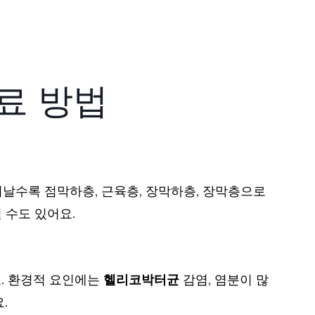
치료 방법
지날수록 점막하층, 근육층, 장막하층, 장막층으로
 수도 있어요.
. 환경적 요인에는
헬리코박터균
감염, 염분이 많
.