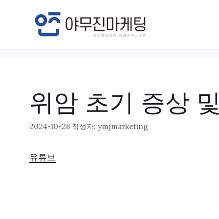
컨
텐
츠
로
건
너
위암 초기 증상 및
뛰
기
2024-10-28
작성자:
ymjmarketing
유튜브