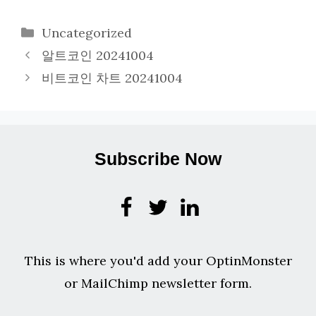
카
Uncategorized
테
알트코인 20241004
고
비트코인 차트 20241004
리
Subscribe Now
This is where you'd add your OptinMonster
or MailChimp newsletter form.