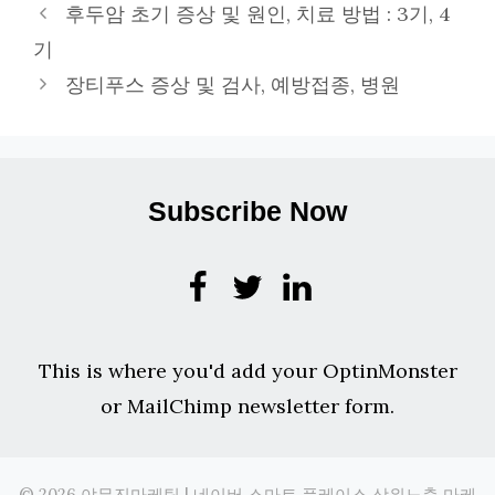
테
후두암 초기 증상 및 원인, 치료 방법 : 3기, 4
고
기
리
장티푸스 증상 및 검사, 예방접종, 병원
Subscribe Now
This is where you'd add your OptinMonster
or MailChimp newsletter form.
© 2026 야무진마케팅 | 네이버 스마트 플레이스 상위노출 마케