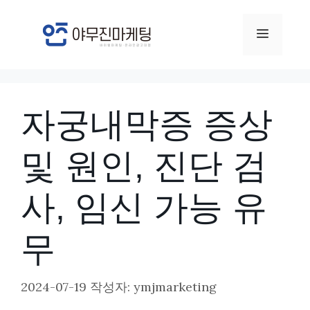
컨
텐
메
츠
뉴
로
건
자궁내막증 증상
너
뛰
및 원인, 진단 검
기
사, 임신 가능 유
무
2024-07-19
작성자:
ymjmarketing