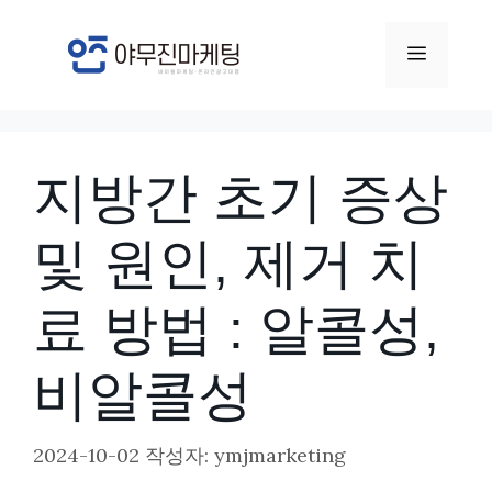
컨
텐
메
츠
뉴
로
건
지방간 초기 증상
너
뛰
및 원인, 제거 치
기
료 방법 : 알콜성,
비알콜성
2024-10-02
작성자:
ymjmarketing