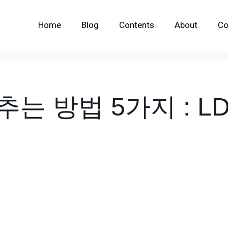
Home
Blog
Contents
About
Co
는 방법 5가지 : L