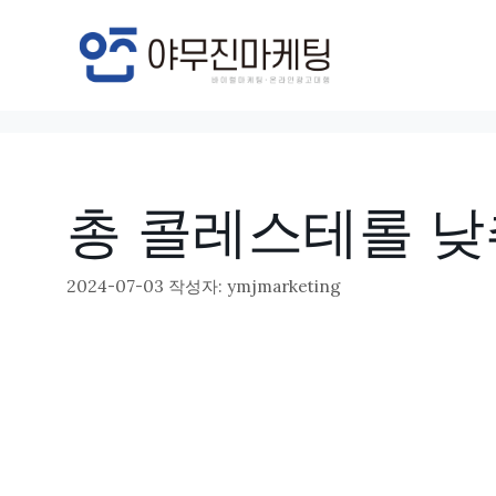
컨
텐
츠
로
건
너
총 콜레스테롤 낮추
뛰
기
2024-07-03
작성자:
ymjmarketing