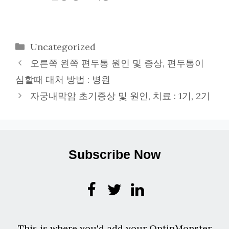
카
Uncategorized
테
오른쪽 왼쪽 편두통 원인 및 증상, 편두통이
고
심할때 대처 방법 : 병원
리
자궁내막암 초기증상 및 원인, 치료 : 1기, 2기
Subscribe Now
This is where you'd add your OptinMonster