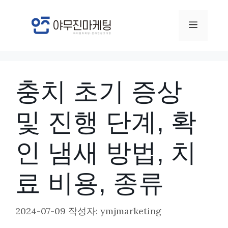
컨
텐
메
츠
뉴
로
건
충치 초기 증상
너
뛰
및 진행 단계, 확
기
인 냄새 방법, 치
료 비용, 종류
2024-07-09
작성자:
ymjmarketing