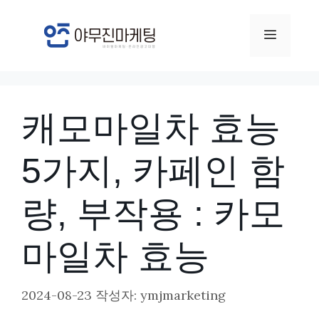
컨
텐
메
츠
뉴
로
건
캐모마일차 효능
너
뛰
5가지, 카페인 함
기
량, 부작용 : 카모
마일차 효능
2024-08-23
작성자:
ymjmarketing