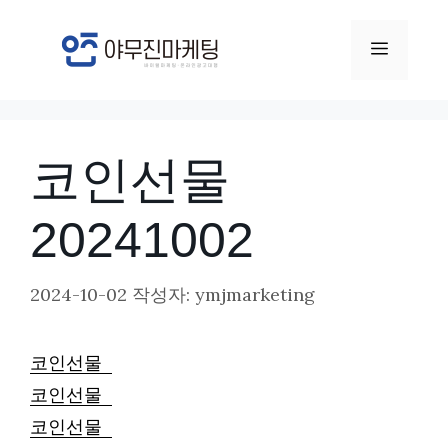
컨
텐
메
츠
뉴
로
건
코인선물
너
뛰
20241002
기
2024-10-02
작성자:
ymjmarketing
코인선물
코인선물
코인선물