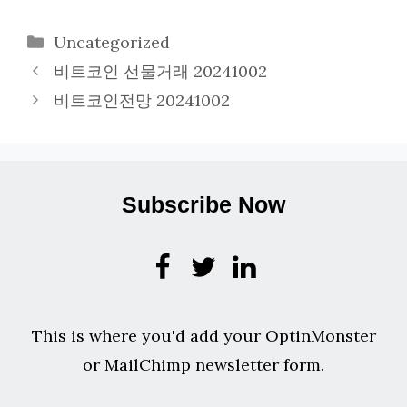
카
Uncategorized
테
비트코인 선물거래 20241002
고
비트코인전망 20241002
리
Subscribe Now
This is where you'd add your OptinMonster
or MailChimp newsletter form.