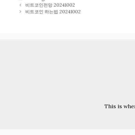
테
비트코인전망 20241002
고
비트코인 하는법 20241002
리
This is whe