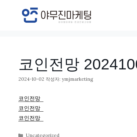
컨
텐
츠
로
건
너
코인전망 202410
뛰
기
2024-10-02
작성자:
ymjmarketing
코인전망
코인전망
코인전망
카
Uncategorized