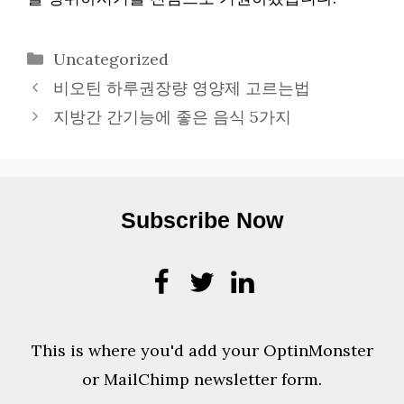
카
Uncategorized
테
비오틴 하루권장량 영양제 고르는법
고
지방간 간기능에 좋은 음식 5가지
리
Subscribe Now
This is where you'd add your OptinMonster
or MailChimp newsletter form.