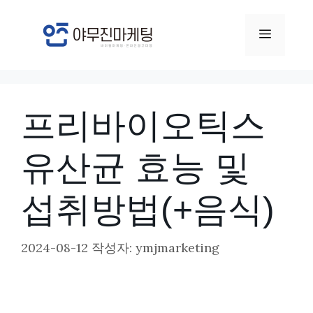
컨
텐
메
츠
뉴
로
건
프리바이오틱스
너
뛰
유산균 효능 및
기
섭취방법(+음식)
2024-08-12
작성자:
ymjmarketing