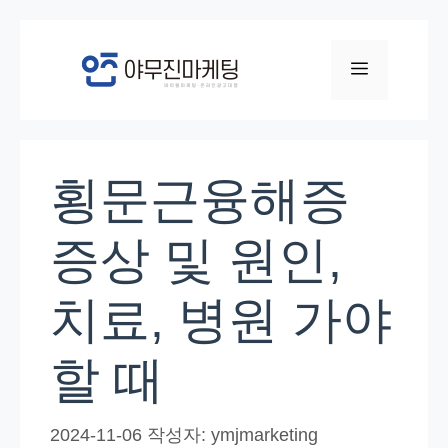
컨
텐
메
츠
로
뉴
건
너
횡문근융해증
뛰
기
증상 및 원인,
치료, 병원 가야
할 때
2024-11-06
작성자:
ymjmarketing