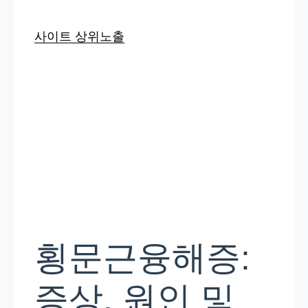
사이트 상위노출
횡문근융해증:
증상, 원인 및