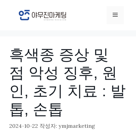
컨
텐
메
츠
뉴
로
건
흑색종 증상 및
너
뛰
점 악성 징후, 원
기
인, 초기 치료 : 발
톱, 손톱
2024-10-22
작성자:
ymjmarketing